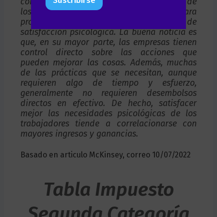
Suscribirse
contacto social. Sin embargo, la mayoría de
o
e
los trabajos podrían mejorarse para
e
l
proporcionar un grado mucho mayor de
l
l
satisfacción psicológica. La buena noticia es
e
i
que, en su mayor parte, las empresas tienen
c
d
control directo sobre las acciones que
t
o
pueden mejorar las cosas. Además, muchas
r
*
ó
de las prácticas que se necesitan, aunque
n
requieren algo de tiempo y esfuerzo,
i
generalmente no requieren desembolsos
c
directos en efectivo. De hecho, satisfacer
o
mejor las necesidades psicológicas de los
*
trabajadores tiende a correlacionarse con
mayores ingresos y ganancias.
Basado en articulo McKinsey, correo 10/07/2022
Tabla Impuesto
Segunda Categoría