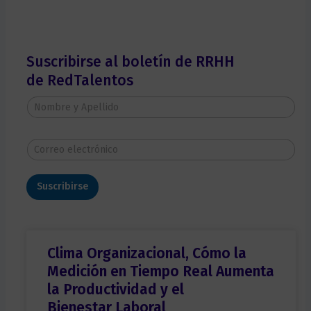
Suscribirse al boletín de RRHH
de RedTalentos
N
o
m
b
C
r
o
e
r
y
r
A
Suscribirse
e
p
o
e
e
l
l
l
e
i
c
Clima Organizacional, Cómo la
d
t
o
Medición en Tiempo Real Aumenta
r
*
ó
la Productividad y el
n
Bienestar Laboral
i