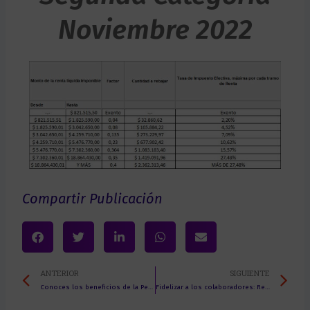
Noviembre 2022
Compartir Publicación
Prev
Ne
ANTERIOR
SIGUIENTE
Conoces los beneficios de la Pensión Garantizada Universal (PGU)
Fidelizar a los colaboradores: Revise las necesidades psicológicas de su gente, de toda su gente, II PARTE