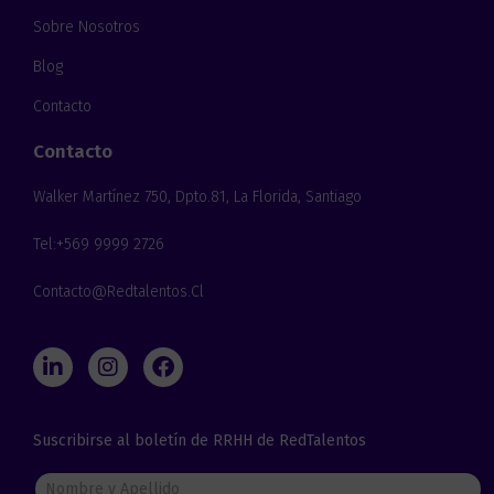
Sobre Nosotros
Blog
Contacto
Contacto
Walker Martínez 750, Dpto.81, La Florida, Santiago
Tel:+569 9999 2726
Contacto@redtalentos.cl
L
I
F
i
n
a
n
s
c
k
t
e
Suscribirse al boletín de RRHH de RedTalentos
e
a
b
d
g
o
N
i
r
o