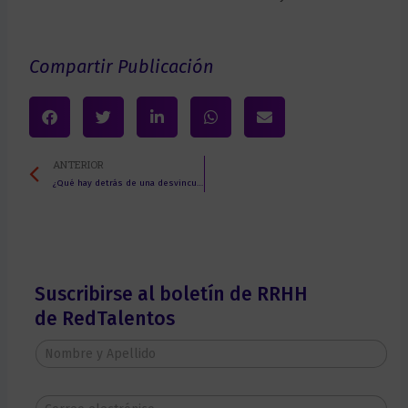
Compartir Publicación
Prev
ANTERIOR
¿Qué hay detrás de una desvinculación? Historias que el Outplacement puede transformar en Chile
Suscribirse al boletín de RRHH
de RedTalentos
N
o
m
b
C