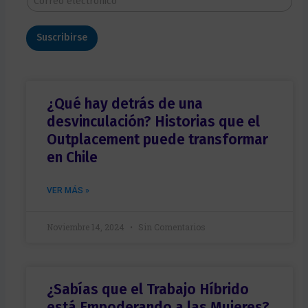
r
o
e
r
y
r
A
Suscribirse
e
p
o
e
e
l
l
l
e
i
c
¿Qué hay detrás de una
d
t
o
desvinculación? Historias que el
r
*
ó
Outplacement puede transformar
n
en Chile
i
c
o
VER MÁS »
*
Noviembre 14, 2024
Sin Comentarios
¿Sabías que el Trabajo Híbrido
está Empoderando a las Mujeres?