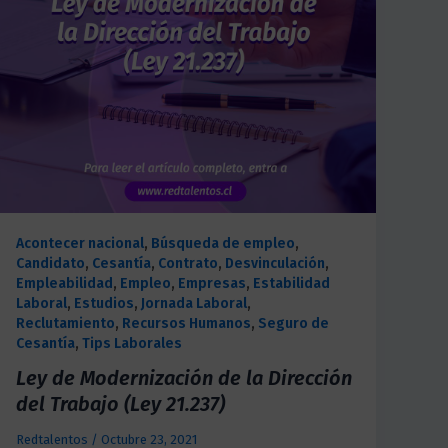
Acontecer nacional
,
Búsqueda de empleo
,
Candidato
,
Cesantía
,
Contrato
,
Desvinculación
,
Empleabilidad
,
Empleo
,
Empresas
,
Estabilidad
Laboral
,
Estudios
,
Jornada Laboral
,
Reclutamiento
,
Recursos Humanos
,
Seguro de
Cesantía
,
Tips Laborales
Ley de Modernización de la Dirección
del Trabajo (Ley 21.237)
Redtalentos
/
Octubre 23, 2021