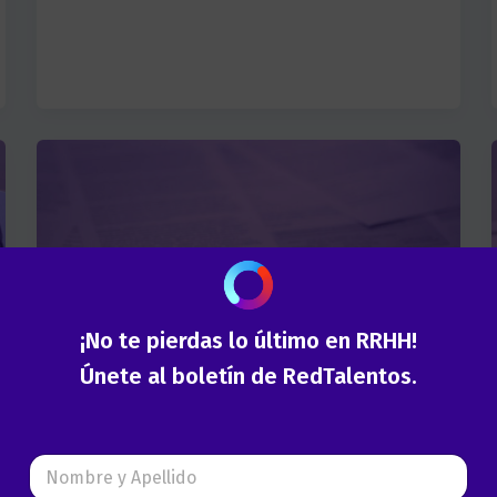
¡No te pierdas lo último en RRHH!
Únete al boletín de RedTalentos.
Cesantía
,
Desvinculación
,
Seguro de Cesantía
,
Tips Laborales
N
¿Qué hacer en caso de
o