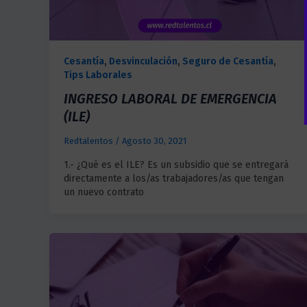
Cesantía
,
Desvinculación
,
Seguro de Cesantía
,
Tips Laborales
INGRESO LABORAL DE EMERGENCIA
(ILE)
Redtalentos
/
Agosto 30, 2021
1.- ¿Qué es el ILE? Es un subsidio que se entregará
directamente a los/as trabajadores/as que tengan
un nuevo contrato