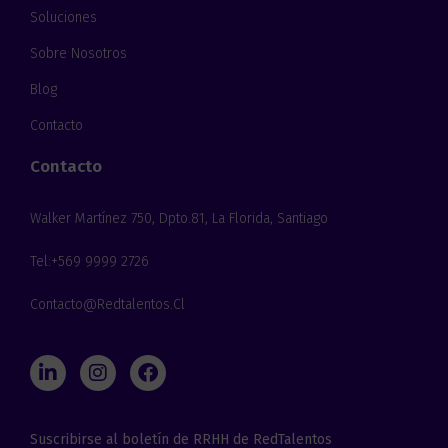
Soluciones
Sobre Nosotros
Blog
Contacto
Contacto
Walker Martínez 750, Dpto.81, La Florida, Santiago
Tel:+569 9999 2726
Contacto@redtalentos.cl
L
I
F
i
n
a
n
s
c
k
t
e
Suscribirse al boletín de RRHH de RedTalentos
e
a
b