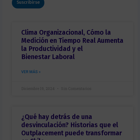
A
t
Suscribirse
o
e
p
r
*
o
e
ó
e
l
n
l
l
e
i
i
c
Clima Organizacional, Cómo la
c
d
t
o
o
Medición en Tiempo Real Aumenta
r
*
*
ó
la Productividad y el
n
Bienestar Laboral
i
c
o
VER MÁS »
*
Diciembre 19, 2024
Sin Comentarios
¿Qué hay detrás de una
desvinculación? Historias que el
Outplacement puede transformar