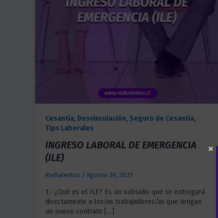
Cesantía
,
Desvinculación
,
Seguro de Cesantía
,
Tips Laborales
INGRESO LABORAL DE EMERGENCIA
(ILE)
Redtalentos
/
Agosto 30, 2021
1.- ¿Qué es el ILE? Es un subsidio que se entregará
directamente a los/as trabajadores/as que tengan
un nuevo contrato […]