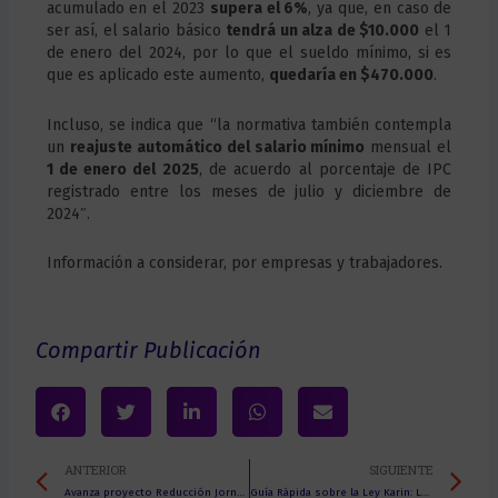
acumulado en el 2023
supera el 6%
, ya que, en caso de
ser así, el salario básico
tendrá un alza de $10.000
el 1
de enero del 2024, por lo que el sueldo mínimo, si es
que es aplicado este aumento,
quedaría en $470.000
.
Incluso, se indica que “la normativa también contempla
un
reajuste automático del salario mínimo
mensual el
1 de enero del 2025
, de acuerdo al porcentaje de IPC
registrado entre los meses de julio y diciembre de
2024″.
Información a considerar, por empresas y trabajadores.
Compartir Publicación
Prev
Ne
ANTERIOR
SIGUIENTE
Avanza proyecto Reducción Jornada Laboral semanal a 40 horas
Guía Rápida sobre la Ley Karin: Lo Esencial para tu Empresa