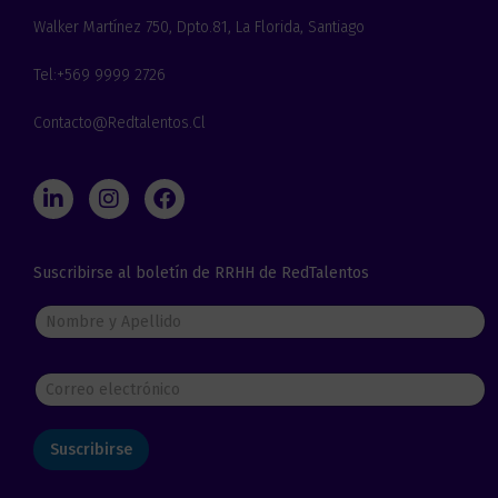
Walker Martínez 750, Dpto.81, La Florida, Santiago
Tel:+569 9999 2726
Contacto@redtalentos.cl
L
I
F
i
n
a
n
s
c
k
t
e
Suscribirse al boletín de RRHH de RedTalentos
e
a
b
d
g
o
N
i
r
o
o
n
a
k
m
m
b
C
r
o
e
r
y
r
A
Suscribirse
e
p
o
e
e