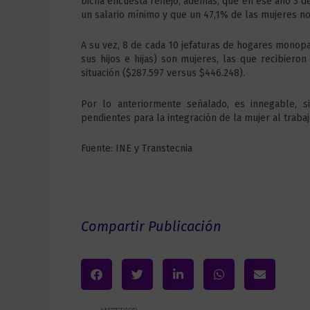
Dicha encuesta reflejó, además, que en ese año 3 
un salario mínimo y que un 47,1% de las mujeres no
A su vez, 8 de cada 10 jefaturas de hogares monopa
sus hijos e hijas) son mujeres, las que recibier
situación ($287.597 versus $446.248).
Por lo anteriormente señalado, es innegable, sig
pendientes para la integración de la mujer al trabaj
Fuente: INE y Transtecnia
Compartir Publicación