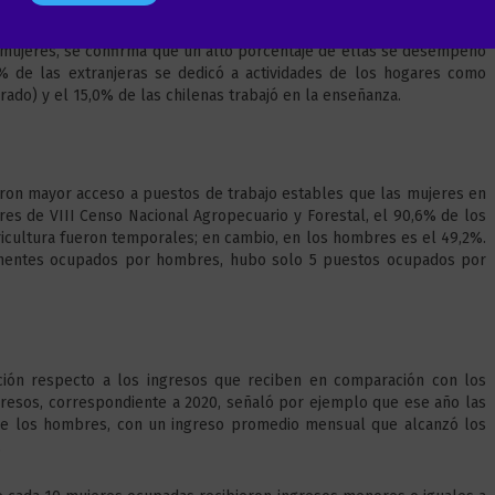
e
re de 2021-enero de 2022 de la ENE es posible ver que tanto hombres
e
l
or comercio, independiente de su nacionalidad, pero al observar la
l
l
 mujeres, se confirma que un alto porcentaje de ellas se desempeñó
e
i
,4% de las extranjeras se dedicó a actividades de los hogares como
c
d
do) y el 15,0% de las chilenas trabajó en la enseñanza.
t
o
r
*
ó
n
i
ron mayor acceso a puestos de trabajo estables que las mujeres en
c
res de VIII Censo Nacional Agropecuario y Forestal, el 90,6% de los
o
icultura fueron temporales; en cambio, en los hombres es el 49,2%.
*
anentes ocupados por hombres, hubo solo 5 puestos ocupados por
ación respecto a los ingresos que reciben en comparación con los
resos, correspondiente a 2020, señaló por ejemplo que ese año las
e los hombres, con un ingreso promedio mensual que alcanzó los
.