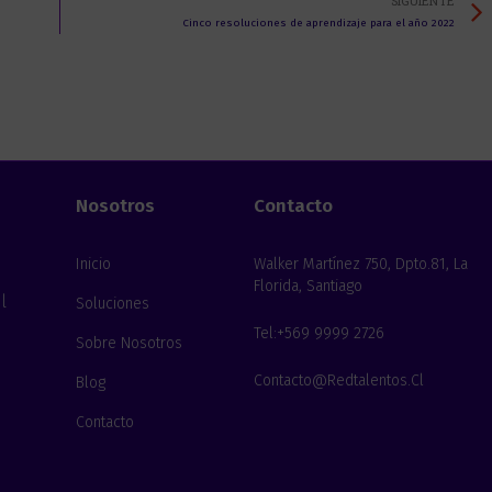
SIGUIENTE
Cinco resoluciones de aprendizaje para el año 2022
Nosotros
Contacto
Inicio
Walker Martínez 750, Dpto.81, La
Florida, Santiago
l
Soluciones
Tel:+569 9999 2726
Sobre Nosotros
Contacto@redtalentos.cl
Blog
Contacto