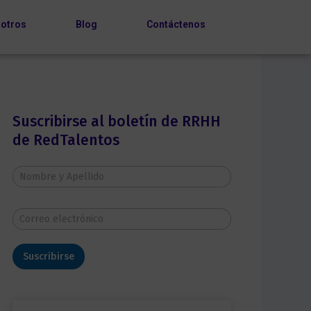
otros
Blog
Contáctenos
Suscribirse al boletín de RRHH
de RedTalentos
N
o
m
b
C
r
o
e
r
y
r
A
Suscribirse
e
p
o
e
e
l
l
l
e