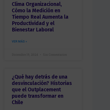
i
c
Clima Organizacional,
d
t
o
Cómo la Medición en
r
*
ó
Tiempo Real Aumenta la
n
Productividad y el
i
c
Bienestar Laboral
o
*
VER MÁS »
Diciembre 19, 2024
Sin Comentarios
¿Qué hay detrás de una
desvinculación? Historias
que el Outplacement
puede transformar en
Chile