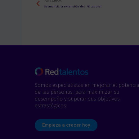
Prev
ANTERIOR
Se anuncia la extensión del IFE Laboral
Somos especialistas en mejorar el potencia
de las personas, para maximizar su
desempeño y superar sus objetivos
estrastégicos.
Empieza a crecer hoy