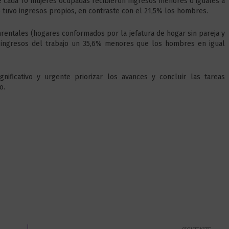
de cada 10 mujeres ocupadas recibieron ingresos menores o iguales a
 tuvo ingresos propios, en contraste con el 21,5% los hombres.
rentales (hogares conformados por la jefatura de hogar sin pareja y
on ingresos del trabajo un 35,6% menores que los hombres en igual
nificativo y urgente priorizar los avances y concluir las tareas
o.