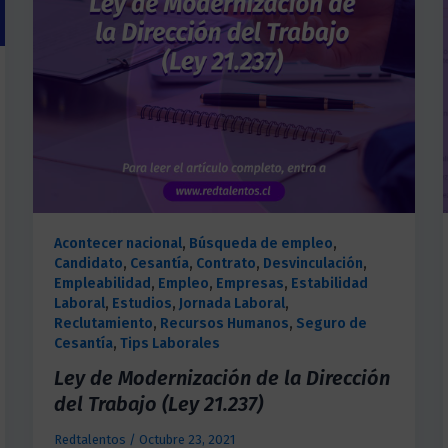
Acontecer nacional
,
Búsqueda de empleo
,
Candidato
,
Cesantía
,
Contrato
,
Desvinculación
,
Empleabilidad
,
Empleo
,
Empresas
,
Estabilidad
Laboral
,
Estudios
,
Jornada Laboral
,
Reclutamiento
,
Recursos Humanos
,
Seguro de
Cesantía
,
Tips Laborales
Ley de Modernización de la Dirección
del Trabajo (Ley 21.237)
Redtalentos
/
Octubre 23, 2021