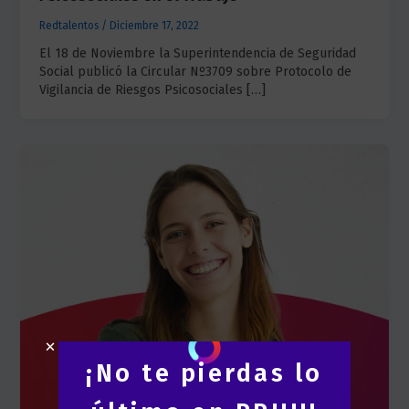
Redtalentos
/
Diciembre 17, 2022
El 18 de Noviembre la Superintendencia de Seguridad
Social publicó la Circular Nº3709 sobre Protocolo de
Vigilancia de Riesgos Psicosociales […]
¡No te pierdas lo