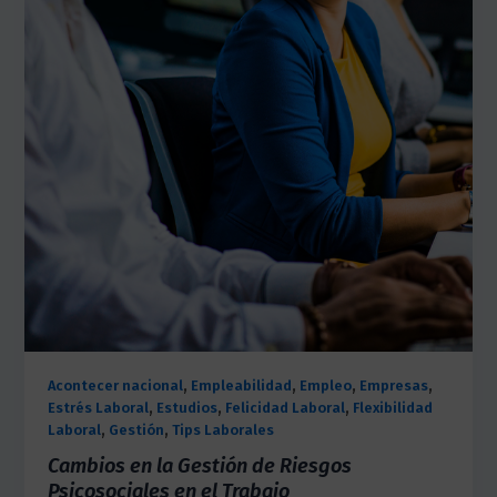
,
,
,
,
Acontecer nacional
Empleabilidad
Empleo
Empresas
,
,
,
Estrés Laboral
Estudios
Felicidad Laboral
Flexibilidad
,
,
Laboral
Gestión
Tips Laborales
Cambios en la Gestión de Riesgos
Psicosociales en el Trabajo