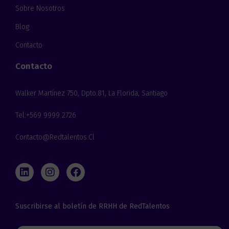
Sobre Nosotros
Blog
Contacto
Contacto
Walker Martínez 750, Dpto.81, La Florida, Santiago
Tel:+569 9999 2726
Contacto@redtalentos.cl
L
I
F
i
n
a
n
s
c
k
t
e
Suscribirse al boletín de RRHH de RedTalentos
e
a
b
d
g
o
i
r
o