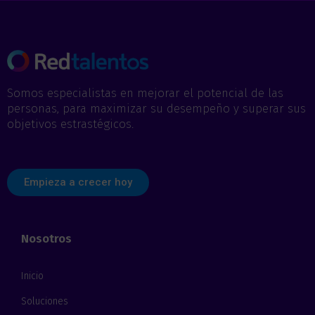
r
*
ó
n
i
c
o
*
Somos especialistas en mejorar el potencial de las
personas, para maximizar su desempeño y superar sus
objetivos estrastégicos.
Empieza a crecer hoy
Nosotros
Inicio
Soluciones