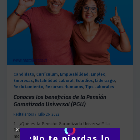
,
,
,
,
Candidato
Currículum
Empleabilidad
Empleo
,
,
,
,
Empresas
Estabilidad Laboral
Estudios
Liderazgo
,
,
Reclutamiento
Recursos Humanos
Tips Laborales
Conoces los beneficios de la Pensión
Garantizada Universal (PGU)
Redtalentos
/
Julio 26, 2022
1.- ¿Qué es la Pensión Garantizada Universal? La
Pensión Garantizada Universal (PGU) es un aporte
¡No te pierdas lo
monetario mensual entregado por el […]