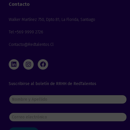
Contacto
Walker Martínez 750, Dpto.81, La Florida, Santiago
Tel:+569 9999 2726
Contacto@redtalentos.cl
L
I
F
i
n
a
n
s
c
k
t
e
Suscribirse al boletín de RRHH de RedTalentos
e
a
b
d
g
o
i
r
o
N
n
a
k
o
m
m
b
C
r
o
e
r
y
r