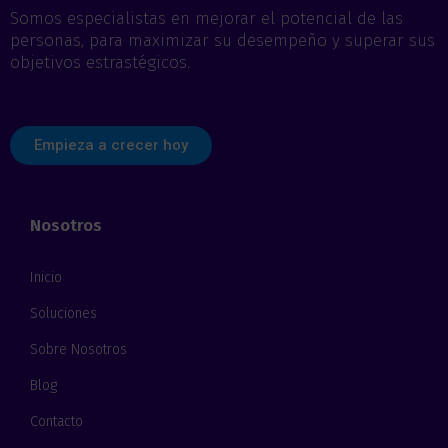
i
Somos especialistas en mejorar el potencial de las
c
personas, para maximizar su desempeño y superar sus
o
objetivos estrastégicos.
*
Empieza a crecer hoy
Nosotros
Inicio
Soluciones
Sobre Nosotros
Blog
Contacto