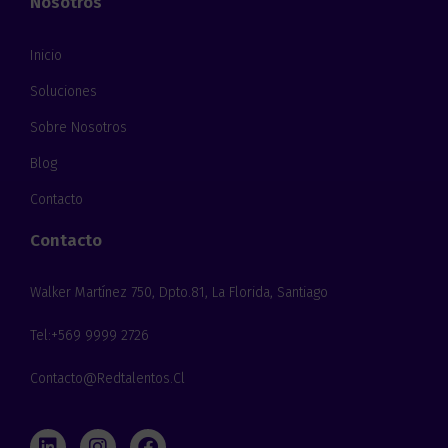
Nosotros
e
i
c
d
t
o
Inicio
r
*
ó
Soluciones
n
i
Sobre Nosotros
c
o
Blog
*
Contacto
Contacto
Walker Martínez 750, Dpto.81, La Florida, Santiago
Tel:+569 9999 2726
Contacto@redtalentos.cl
L
I
F