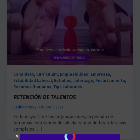
,
,
,
,
Candidato
Currículum
Empleabilidad
Empresas
,
,
,
,
Estabilidad Laboral
Estudios
Liderazgo
Reclutamiento
,
Recursos Humanos
Tips Laborales
RETENCIÓN DE TALENTOS
Redtalentos
/
Octubre 7, 2021
En la mayoría de las organizaciones, la gestión de
personas está siendo desafiada en uno de los retos más
complejos […]