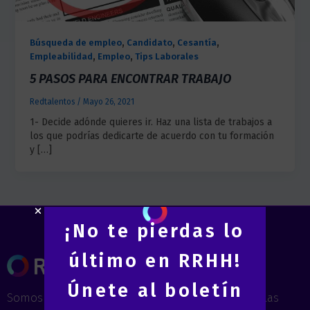
,
,
,
Búsqueda de empleo
Candidato
Cesantía
,
,
Empleabilidad
Empleo
Tips Laborales
5 PASOS PARA ENCONTRAR TRABAJO
Redtalentos
/
Mayo 26, 2021
1- Decide adónde quieres ir. Haz una lista de trabajos a
los que podrías dedicarte de acuerdo con tu formación
y […]
¡No te pierdas lo
último en RRHH!
Únete al boletín
Somos especialistas en mejorar el potencial de las