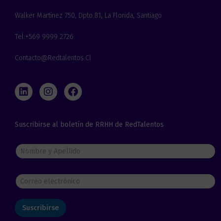
c
o
Walker Martínez 750, Dpto.81, La Florida, Santiago
*
Tel:+569 9999 2726
Contacto@redtalentos.cl
L
I
F
i
n
a
n
s
c
k
t
e
Suscribirse al boletín de RRHH de RedTalentos
e
a
b
d
g
o
i
r
o
N
n
a
k
o
m
m
b
C
r
o
e
r
y
r
A
Suscribirse
e
p
o